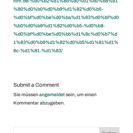
film.de/%d0%b2%d1%8b%d0%b1%d0%b8%d1
%80%d0%b0%d0%b9%d1%82%d0%b5-
%d0%bf%d0%be%d0%ba%d1%83%d0%bf%d0
%b0%d0%b9%d1%82%d0%b5-%d0%b8-
%d0%bf%d0%be%d0%bb%d1%8c%d0%b7%d
1%83%d0%b9%d1%82%d0%b5%d1%81%d1%
8c-%d1%81-%d1%83/
Submit a Comment
Sie müssen
angemeldet
sein, um einen
Kommentar abzugeben.